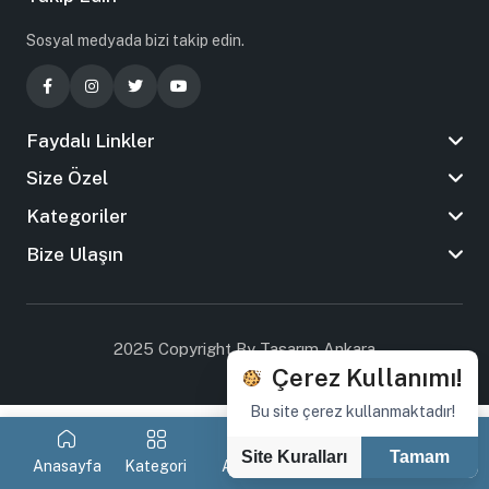
Sosyal medyada bizi takip edin.
Faydalı Linkler
Size Özel
Kategoriler
Bize Ulaşın
2025 Copyright By Tasarım Ankara
Çerez Kullanımı!
Bu site çerez kullanmaktadır!
Site Kuralları
Tamam
Anasayfa
Kategori
Arama
Favorilerim
Sepetim