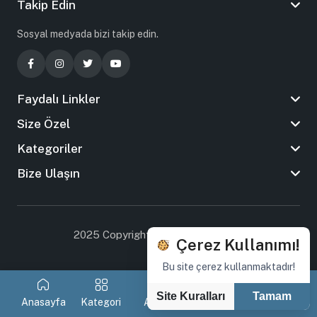
Takip Edin
Sosyal medyada bizi takip edin.
Faydalı Linkler
Size Özel
Kategoriler
Bize Ulaşın
2025 Copyright By Tasarım Ankara
Çerez Kullanımı!
Bu site çerez kullanmaktadır!
Site Kuralları
Tamam
Anasayfa
Kategori
Arama
Favorilerim
Sepetim