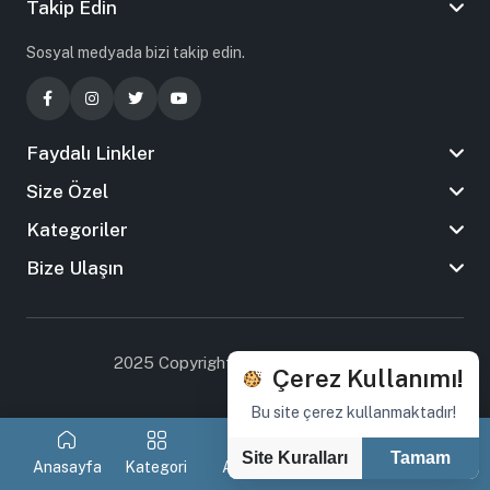
Takip Edin
Sosyal medyada bizi takip edin.
Faydalı Linkler
Size Özel
Kategoriler
Bize Ulaşın
2025 Copyright By Tasarım Ankara
Çerez Kullanımı!
Bu site çerez kullanmaktadır!
Site Kuralları
Tamam
Anasayfa
Kategori
Arama
Favorilerim
Sepetim