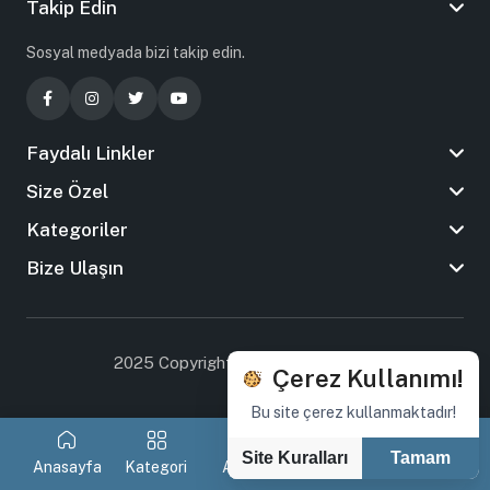
Takip Edin
Sosyal medyada bizi takip edin.
Faydalı Linkler
Size Özel
Kategoriler
Bize Ulaşın
2025 Copyright By Tasarım Ankara
Çerez Kullanımı!
Bu site çerez kullanmaktadır!
Site Kuralları
Tamam
Anasayfa
Kategori
Arama
Favorilerim
Sepetim