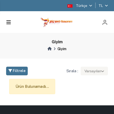
Türkçe
TL
Giyim
Giyim
Sırala :
Filtrele
Varsayılan
Ürün Bulunamadı...